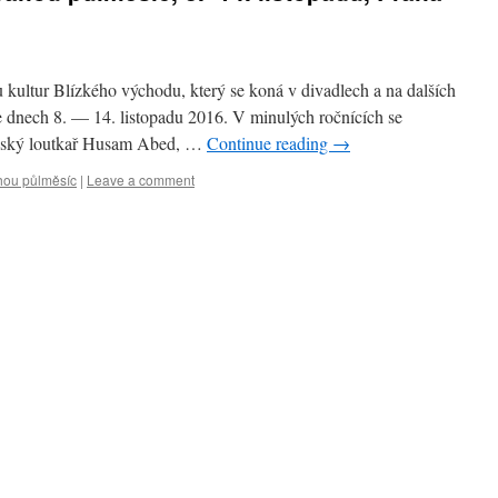
u kultur Blízkého východu, který se koná v divadlech a na dalších
e dnech 8. — 14. listopadu 2016. V minulých ročnících se
stinský loutkař Husam Abed, …
Continue reading
→
hou půlměsíc
|
Leave a comment