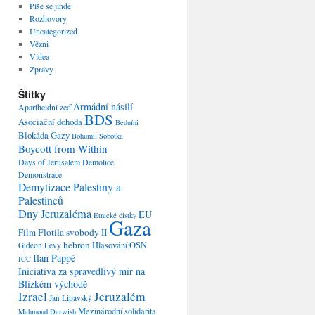
Píše se jinde
Rozhovory
Uncategorized
Vězni
Videa
Zprávy
Štítky
Armádní násilí
Apartheidní zeď
BDS
Asociační dohoda
Beduíni
Blokáda Gazy
Bohumil Sobotka
Boycott from Within
Days of Jerusalem
Demolice
Demonstrace
Demytizace Palestiny a
Palestinců
Dny Jeruzaléma
EU
Etnické čistky
Gaza
Film
Flotila svobody II
hebron
Hlasování OSN
Gideon Levy
Ilan Pappé
ICC
Iniciativa za spravedlivý mír na
Blízkém východě
Izrael
Jeruzalém
Jan Lipavský
Mezinárodní solidarita
Mahmoud Darwish