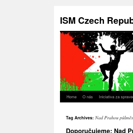
Skip
to
ISM Czech Repub
content
Home
O nás
Iniciativa za sprav
Nad Prahou půlměs
Tag Archives:
Doporučujeme: Nad Pra