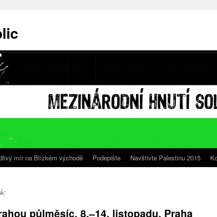
lic
edlivý mír na Blízkém východě
Podepište
Navštivte Palestinu 2015
Ko
íc
hou půlměsíc, 8.–14. listopadu, Praha