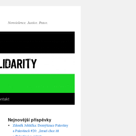
Nonviolence. Justice. Peace.
ntakt
Nejnovější příspěvky
Zdeněk Jehlička: Demýtizace Palestiny
a Palestinců #20: „Izrael chce žít