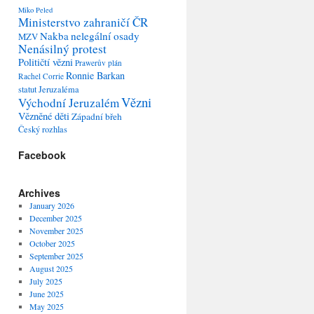
Miko Peled
Ministerstvo zahraničí ČR
Nakba
nelegální osady
MZV
Nenásilný protest
Političtí vězni
Prawerův plán
Ronnie Barkan
Rachel Corrie
statut Jeruzaléma
Vězni
Východní Jeruzalém
Vězněné děti
Západní břeh
Český rozhlas
Facebook
Archives
January 2026
December 2025
November 2025
October 2025
September 2025
August 2025
July 2025
June 2025
May 2025