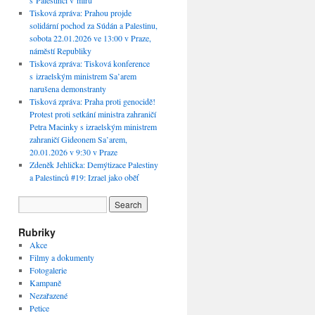
s Palestinci v míru“
Tisková zpráva: Prahou projde
solidární pochod za Súdán a Palestinu,
sobota 22.01.2026 ve 13:00 v Praze,
náměstí Republiky
Tisková zpráva: Tisková konference
s izraelským ministrem Sa’arem
narušena demonstranty
Tisková zpráva: Praha proti genocidě!
Protest proti setkání ministra zahraničí
Petra Macinky s izraelským ministrem
zahraničí Gideonem Sa’arem,
20.01.2026 v 9:30 v Praze
Zdeněk Jehlička: Demýtizace Palestiny
a Palestinců #19: Izrael jako oběť
Rubriky
Akce
Filmy a dokumenty
Fotogalerie
Kampaně
Nezařazené
Petice